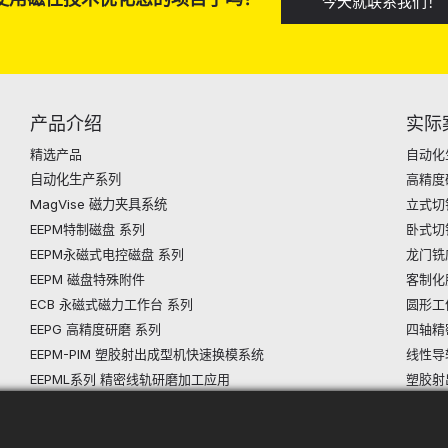
今天就联系我们！
产品介绍
实际
精选产品
自动化
自动化生产系列
高精度
MagVise 磁力夹具系统
立式切
EEPM特制磁盘 系列
卧式切
EEPM永磁式电控磁盘 系列
龙门铣
EEPM 磁盘特殊附件
客制化
ECB 永磁式磁力工作台 系列
圆形工
EEPG 高精度研磨 系列
四轴精
EEPM-PIM 塑胶射出成型机快速换模系统
线性导
EEPML系列 精密线轨研磨加工应用
塑胶射
EPLM(B) 永磁电控吊盘(电瓶式) 系列
铁轨加
ELM 开关式永久磁性吊盘 系列
交换台