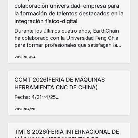
colaboración universidad–empresa para
la formación de talentos destacados en la
integración físico-digital
Durante los últimos cuatro años, EarthChain
ha colaborado con la Universidad Feng Chia
para formar profesionales que satisfagan las
necesidades de la industria y promuevan la
2026/06/24
innovación a través de la cooperación entre la
industria, la academia y la investigación.
CCMT 2026(FERIA DE MÁQUINAS
HERRAMIENTA CNC DE CHINA)
Fecha: 4/21~4/25...
2026/04/20
TMTS 2026(FERIA INTERNACIONAL DE