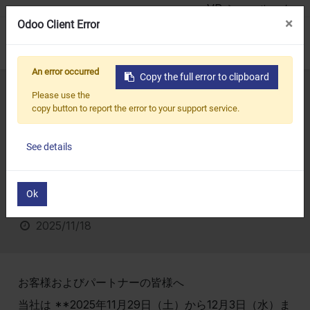
VR ショールーム
×
×
Odoo Client Error
Odoo Client Error
0
An error occurred
An error occurred
Copy the full error to clipboard
Copy the full error to clipboard
ホーム
すべてのブログ
ニュース
会社旅行：2025年11月29日（土）〜2025年12月3日（水） 日本・東京
Please use the
Please use the
copy button to report the error to your support service.
copy button to report the error to your support service.
会社旅行：2025年11月
29日（土）〜2025年12
See details
See details
月3日（水） 日本・東京
Ok
Ok
2025/11/18
お客様およびパートナーの皆様へ
当社は **2025年11月29日（土）から12月3日（水）ま