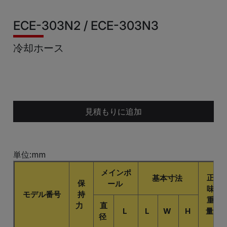
ECE-303N2 / ECE-303N3
冷却ホース
見積もりに追加
単位:mm
メインポ
正
基本寸法
保
ール
味
モデル番号
持
重
力
直
L
L
W
H
量
径