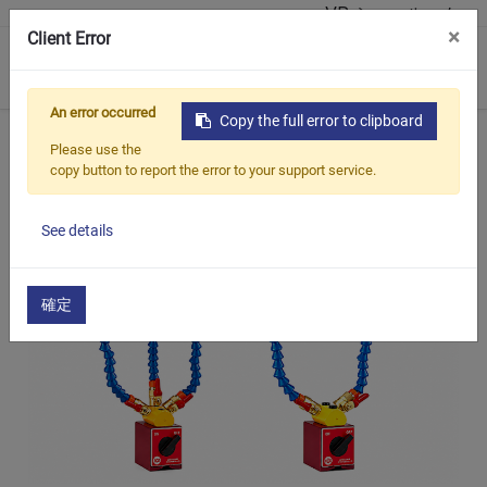
VR ショールーム
×
Client Error
0
An error occurred
Copy the full error to clipboard
ホーム
製品紹介
磁気ツール
ECE-303N2 / ECE-303
Please use the
copy button to report the error to your support service.
See details
確定