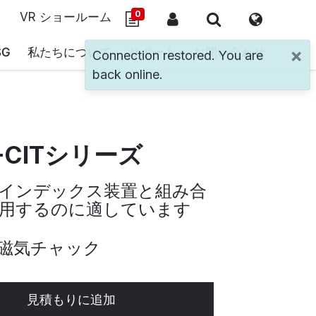
0
VR ショールーム
×
SG
私たちについて
サポート
お問い合わせ
Connection restored. You are
back online.
-CITシリーズ
4軸インデックス装置と組み合
用するのに適しています
磁気チャック
見積もりに追加