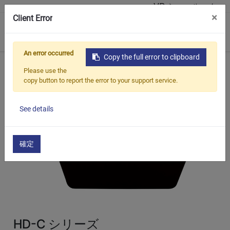
VR ショールーム
×
Client Error
0
An error occurred
Copy the full error to clipboard
ホーム
製品紹介
磁気研磨機
HD-C シリーズ
Please use the
copy button to report the error to your support service.
See details
確定
HD-C シリーズ