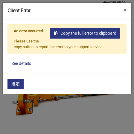
虛擬展覽館
×
Client Error
0
An error occurred
Copy the full error to clipboard
首頁
產品介紹
自動化生產系列
EEPM-SAC 系列
Please use the
copy button to report the error to your support service.
See details
確定