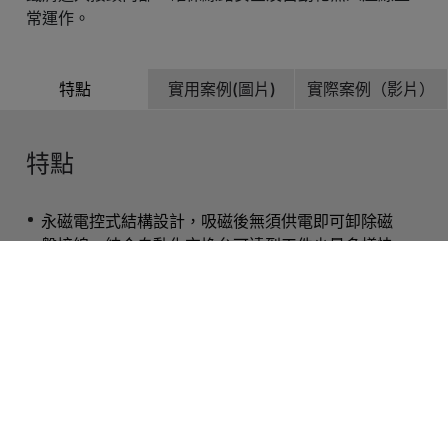
常運作。
特點
實用案例(圖片)
實際案例（影片）
特點
永磁電控式結構設計，吸磁後無須供電即可卸除磁
盤接線，結合自動化交換台可達到工件少量多樣快
速換盤定位夾持效益。
Cookies 資訊
本網站使用Cookies及蒐集相關網站內使用者行為來提供
快速接頭自動導正微調專利設計，大幅降低吸、退
最佳服務並改善使用體驗。詳細內容請參閱隱私權政
磁時接頭插拔碰撞損壞可能性，提高自動化換線磁
策。您可以隨時變更您是否同意本網站使用Cookies。若
盤應用壽命。
您繼續瀏覽本網站，即表示您同意本網站使用Cookies。
同意
拒絕
機械式滾軸防護蓋結構，阻擋液體和鐵屑進入接頭