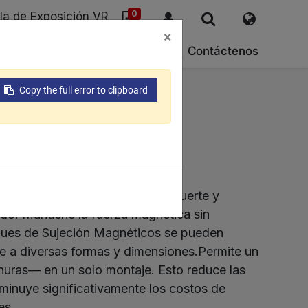
0
la de Exposición VR
×
SG
Sobre nosotras
Soporte
Contáctenos
Copy the full error to clipboard
 fuerza magnética permanente, fuerte y
ado. Mantiene la fuerza magnética sin
oques de Sujeción Magnéticos se pueden
e a diversas formas y dimensiones.Permite un
nuras— en un solo montaje. Esto reduce las
sminuye significativamente los costos de
es.