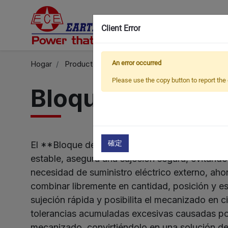
Client Error
Hogar
Productos
An error occurred
Bloque de sujeción magnético
Please use the copy button to report the 
Bloque de sujec
確定
El **Bloque de Sujeción Magnético** ofrece mú
estable, asegura una sujeción segura, evitand
necesidad de suministro eléctrico externo, ah
combinar libremente en cantidad, posición y e
sujeción rápida y posibilita el mecanizado en
tolerancias acumuladas excesivas causadas por 
mecanizado, convirtiéndolo en una solución de