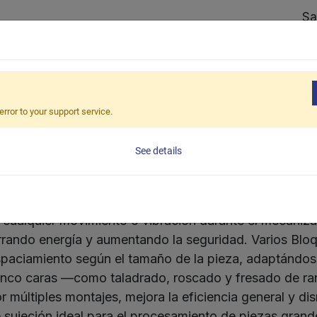
Sa
Tienda
Caso Práctico
Red de ventas
E
error to your support service.
ión magnético
See details
ltiples ventajas para el fijado de piezas grandes. Su
o cualquier movimiento o vibración durante el mecaniz
orrando energía y aumentando la seguridad. Varios Bl
spaciamiento según el tamaño de la pieza, adaptándos
 cinco caras —como taladrado, roscado y fresado de ra
múltiples montajes, mejora la eficiencia general y di
 sujeción ideal para el procesamiento de piezas grand