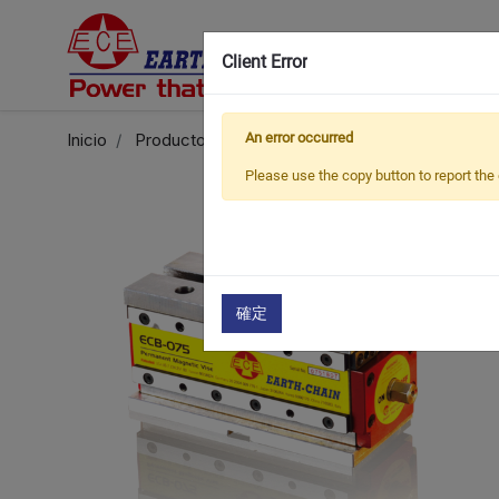
Client Error
Inicio
Productos
Productos seleccionados
An error occurred
Ser
Please use the copy button to report the 
確定