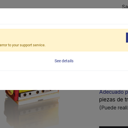
Sa
Tienda
Caso Práctico
Red de ventas
E
ie ECB
error to your support service.
Serie
See details
Bloque d
Adecuado p
piezas de t
(Puede real