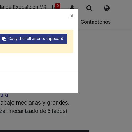
0
la de Exposición VR
×
SG
Sobre nosotras
Soporte
Contáctenos
Copy the full error to clipboard
 ECB
e sujeción magnético
ara
rabajo medianas y grandes.
izar mecanizado de 5 lados)