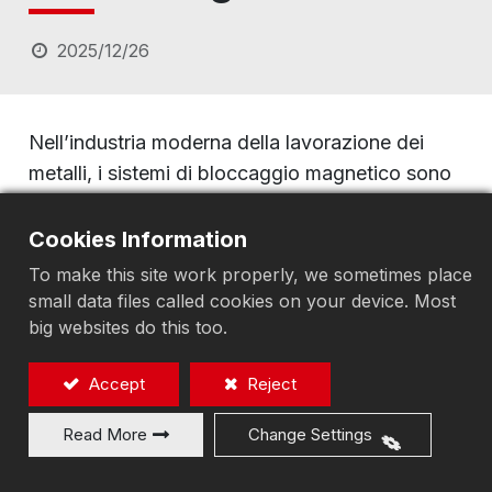
2025/12/26
Nell’industria moderna della lavorazione dei
metalli, i sistemi di bloccaggio magnetico sono
diventati strumenti essenziali nei centri di lavoro
CNC, nelle rettificatrici, fresatrici e nelle linee di
Cookies Information
produzione automatizzate, grazie alla loro
To make this site work properly, we sometimes place
**praticità, stabilità ed elevata efficienza**. In
small data files called cookies on your device. Most
base alla **fonte del magnetismo e al metodo
big websites do this too.
di controllo**, i mandrini magnetici possono
Accept
Reject
essere classificati in **mandrini magnetici
permanenti**, **mandrini elettromagnetici** e i
Read More
Change Settings
sempre più diffusi **mandrini magnetici elettro-
permanenti (EEPM)**.