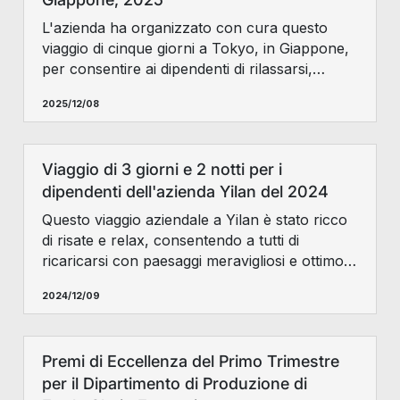
L'azienda ha organizzato con cura questo
viaggio di cinque giorni a Tokyo, in Giappone,
per consentire ai dipendenti di rilassarsi,
rigenerarsi e rafforzare i legami di squadra.
2025/12/08
Viaggio di 3 giorni e 2 notti per i
dipendenti dell'azienda Yilan del 2024
Questo viaggio aziendale a Yilan è stato ricco
di risate e relax, consentendo a tutti di
ricaricarsi con paesaggi meravigliosi e ottimo
cibo, rafforzando ancora una volta il nostro
2024/12/09
spirito di squadra.
Premi di Eccellenza del Primo Trimestre
per il Dipartimento di Produzione di