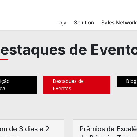
Loja
Solution
Sales Network
estaques de Event
ição
Destaques de
Blog
da
Eventos
m de 3 dias e 2
Prêmios de Excelê