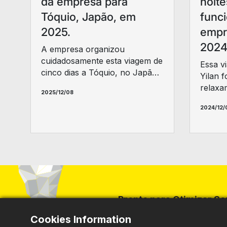
da empresa para
noite
Tóquio, Japão, em
funci
2025.
empr
2024
A empresa organizou
cuidadosamente esta viagem de
Essa v
cinco dias a Tóquio, no Japão,
Yilan f
permitindo que os funcionários
relaxa
2025/12/08
relaxassem, recarregassem as
todos 
energias e fortalecessem os
2024/12/
energi
laços da equipe.
ótima 
fortal
espírit
Pronto para Otimizar S
Cookies Information