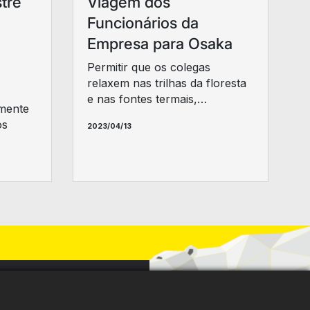
tre
Viagem dos
Funcionários da
Empresa para Osaka
Permitir que os colegas
relaxem nas trilhas da floresta
e nas fontes termais,
mente
fortalecendo os laços da
os
2023/04/13
equipe e criando memórias
maravilhosas.
ntre em Contato Hoje!