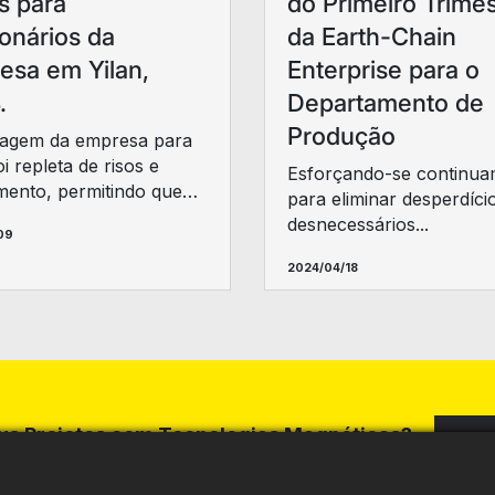
s para
do Primeiro Trimes
onários da
da Earth-Chain
esa em Yilan,
Enterprise para o
.
Departamento de
Produção
iagem da empresa para
oi repleta de risos e
Esforçando-se continua
mento, permitindo que
para eliminar desperdíci
recarregassem as
desnecessários...
09
as com belas paisagens e
comida, enquanto
2024/04/18
ecíamos mais uma vez o
o de equipe.
eus Projetos com Tecnologias Magnéticas?
E