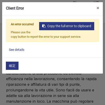
Showroom VR
×
Client Error
0
An error occurred
Copy the full error to clipboard
Casa
Prodotti
Affilatrice per punte e frese
Please use the
copy button to report the error to your support service.
Affilatrice per punte e
frese
See details
確定
Le macchine per la rettifica delle punte offrono
caratteristiche di alta precisione ed elevata
efficienza nella lavorazione, consentendo la rapida
riparazione e affilatura di vari tipi di punte,
prolungandone la vita utile. Sono facili da usare e
adatte sia alla lavorazione in serie sia alla
manutenzione in loco. La macchina può regolare