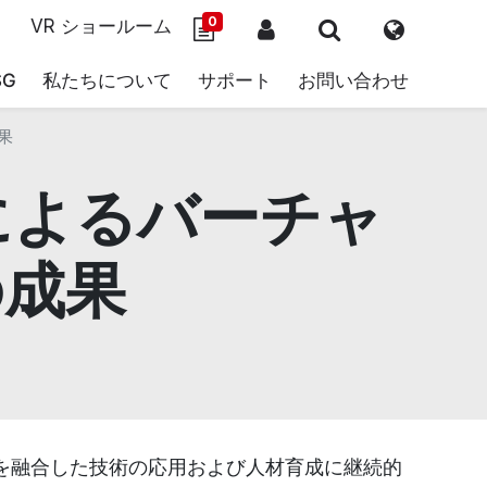
0
VR ショールーム
SG
私たちについて
サポート
お問い合わせ
果
によるバーチャ
の成果
を融合した技術の応用および人材育成に継続的