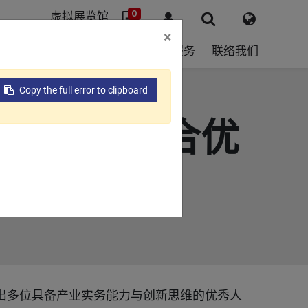
0
虚拟展览馆
×
球据点
ESG
关于我们
支援服务
联络我们
Copy the full error to clipboard
培养虚实整合优
出多位具备产业实务能力与创新思维的优秀人