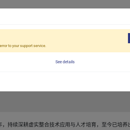
产品介绍
应用解决方法
全
｜产学合作培养虚实整合优秀人才4年有成
error to your support service.
逢甲大学｜产学合作
See details
年，持续深耕虚实整合技术应用与人才培育，至今已培养