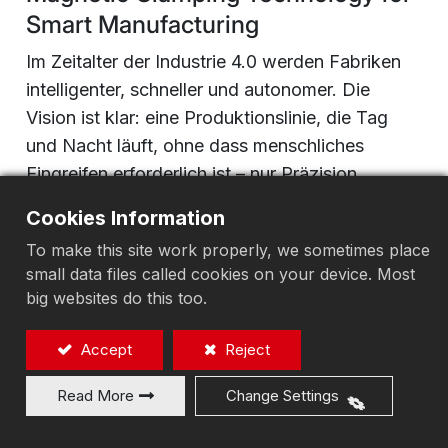
Smart Manufacturing
Im Zeitalter der Industrie 4.0 werden Fabriken
intelligenter, schneller und autonomer. Die
Vision ist klar: eine Produktionslinie, die Tag
und Nacht läuft, ohne dass menschliches
Eingreifen erforderlich ist – nur Präzision,
Effizienz und nahtlose Automatisierung.
Cookies Information
To make this site work properly, we sometimes place
Aber hier ist die Frage, mit der die meisten
small data files called cookies on your device. Most
Hersteller konfrontiert sind:
big websites do this too.
Wie stellen Sie sicher, dass Ihre Maschinen
Werkstücke automatisch spannen und
Accept
Reject
entspannen können, ohne dass menschliche
Read More
Change Settings
Hände beteiligt sind?