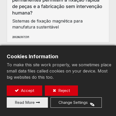
de peças e a fabricação sem intervenção
humana?
Sistemas de fixação magnética para
manufatura sustentável
2026/07/31
Cookies Information
Por que os principais fabricantes
escolhem a fixação magnética para
To make this site work properly, we sometimes place
automação industrial?
small data files called cookies on your device. Most
big websites do this too.
Sistemas de fixação magnética para
manufatura sustentável
Accept
Reject
2026/07/31
Read More
Change Settings
Estratégias de redução de carbono por