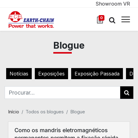
Showroom VR
0
Blogue
Notícias
Exposições
Exposição Passada
Des
Início
Todos os blogues
Blogue
Como os mandris eletromagnéticos
permanentes permitem a fixação rápida