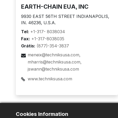
EARTH-CHAIN EUA, INC
9930 EAST 56TH STREET INDIANAPOLIS,
IN. 46236, U.S.A.
Tel:
+1-317- 8038034
Fax:
+1-317-8038035
Grátis:
(877)-354-3837
meneix@techniksusa.com
mharris@techniksusa.com
jswann@techniksusa.com
www.techniksusa.com
Cookies Information
Ásia
China