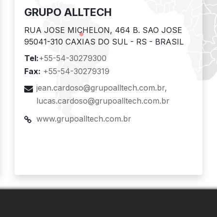
GRUPO ALLTECH
RUA JOSE MICHELON, 464 B. SAO JOSE
95041-310 CAXIAS DO SUL - RS - BRASIL
Tel:
+55-54-30279300
Fax:
+55-54-30279319
jean.cardoso@grupoalltech.com.br
lucas.cardoso@grupoalltech.com.br
www.grupoalltech.com.br
Ásia
Hong Kong