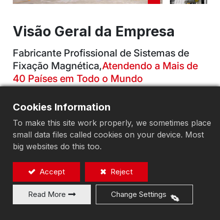
Visão Geral da Empresa
Fabricante Profissional de Sistemas de
Fixação Magnética,
Atendendo a Mais de
40 Países em Todo o Mundo
A Yichen Enterprise Co., Ltd., fundada em 1988, é
Cookies Information
uma fabricante profissional de ferramentas de
To make this site work properly, we sometimes place
fixação magnética. Sob a marca ECE, a empresa
small data files called cookies on your device. Most
comercializa seus produtos em cinco continentes,
big websites do this too.
contando com agentes e distribuidores em mais de
40 países e mais de 50 patentes de produtos
Accept
Reject
nacionais e internacionais. Possui diversas
tecnologias-chave que combinam ímãs
Read More
Change Settings
permanentes e eletroímãs. Atualmente, mais de
50% dos produtos são personalizados. Para