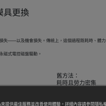
：
模具更換
損失——以及機會損失。傳統上，這個過程既耗時、體力
永磁式電控磁盤驅動。
舊方法：
耗時且勞力密集
多年來，許多工廠依賴傳
常涉及手動夾具、螺栓和
者行為來提供最佳服務並改善使用體驗。詳細內容請參閱隱