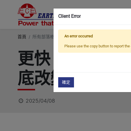
Client Error
首頁
所有部落格
部落格
An error occurred
更快、更安全、更智慧：
Please use the copy button to report the 
更快、更安全
底改變換模
確定
2025/04/08