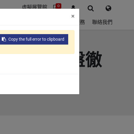
0
虛擬展覽館
×
球據點
ESG
關於我們
支援服務
聯絡我們
Copy the full error to clipboard
磁式電控磁盤徹