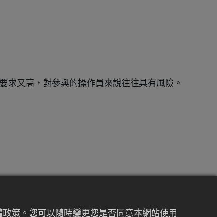
要求又高，對參與的操作員來說往往具有風險。
統夾緊系統來固定注塑機內的模具。這些系統通
螺絲——需要大量人力和精確對齊。根據模具的
私權政策。您可以隨時變更您是否同意本網站使用