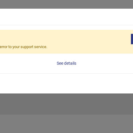
產品介紹
應用解決方案
全
使用永磁式電控磁盤徹底改變換模
error to your support service.
、更智慧：使用永
See details