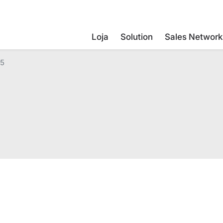
Loja
Solution
Sales Network
05
oi
10.01