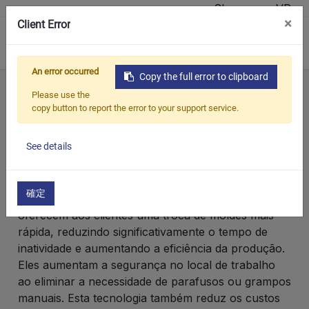
Showroom VR
×
Client Error
0
An error occurred
Copy the full error to clipboard
Casa
Produtos
Sistemas de troca rápida de molde
Please use the
copy button to report the error to your support service.
Sistemas de troca rápida
de molde
See details
確定
Os sistemas magnéticos de troca rápida de moldes
oferecem aos clientes uma troca de moldes mais
rápida, reduzindo significativamente o tempo de
inatividade e aumentando a eficiência da produção.
Eles aumentam a segurança no local de trabalho
ao eliminar a necessidade de parafusos ou grampos
manuais. Esta tecnologia também reduz os custos