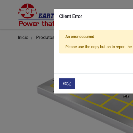
Client Error
Início
Produtos
Acessórios opcionais - Série EEP
An error occurred
Please use the copy button to report the 
確定