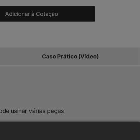
Adicionar à Cotação
Caso Prático (Vídeo)
ode usinar várias peças
ndução para usinagem de