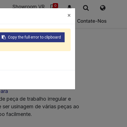
0
Showroom VR
×
ESG
Sobre nós
Suporte
Contate-Nos
Copy the full error to clipboard
 EEPM-ISP
a de indução
ara
e peça de trabalho irregular e
 ser usinagem de várias peças ao
o facilmente.