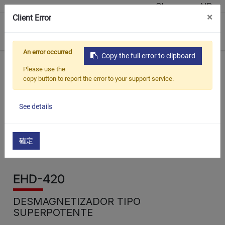
Showroom VR
×
Client Error
0
An error occurred
Copy the full error to clipboard
Início
Produtos
Ferramentas magnéticas
EHD-420
Please use the
copy button to report the error to your support service.
See details
確定
EHD-420
DESMAGNETIZADOR TIPO
SUPERPOTENTE