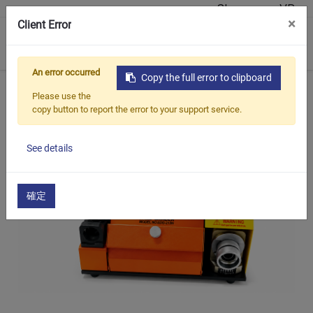
Showroom VR
×
Client Error
0
An error occurred
Copy the full error to clipboard
Início
Produtos
Afiador de brocas e fresas
Série ED
Please use the
copy button to report the error to your support service.
See details
確定